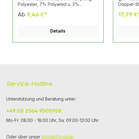
Polyester, 7% Polyamid u. 3%
Doppel-Str
ElastanDiese Socken sind nicht nur
Motiv CR
Ab
9,46 €*
17,79 €
ideal für die Freizeit, sondern auch für
sportliche Aktivitäten geeignet. Durch
die Zusammensetzung bieten die
Details
Socken einen hohen Tragekomfort,
Atmungsaktivität und Haltbarkeit egal
ob auf dem Tennisplatz oder im Alltag.
incl. Logodruck Motiv CROSSFIT
Service-Hotline
Unterstützung und Beratung unter:
+49 (0) 2564 9505958
Mo-Fr: 08:00 - 18:00 Uhr, Sa: 09:00-13:00 Uhr
Oder über unser
Kontaktformular
.