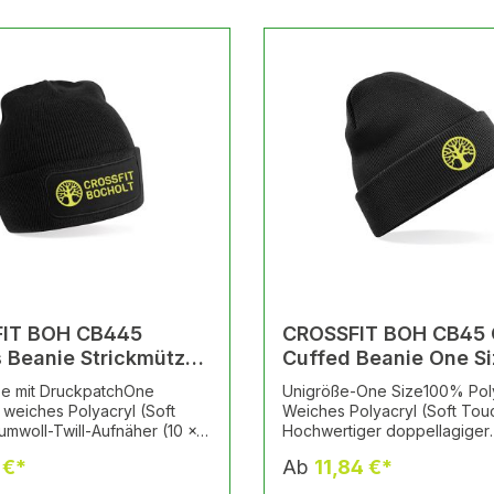
IT BOH CB445
CROSSFIT BOH CB45 O
s Beanie Strickmütze
Cuffed Beanie One Size i
ogodruck
Sticklogo
ze mit DruckpatchOne
Unigröße-One Size100% Pol
weiches Polyacryl (Soft
Weiches Polyacryl (Soft Touc
mwoll-Twill-Aufnäher (10 x 5
Hochwertiger doppellagiger
eredelungDoppellagiger
StrickDesign mit Umschlag fü
 €*
Ab
11,84 €*
. Drucklogo Motiv original
Veredlungincl. Sticklogo Mot
CROSSFIT BOH