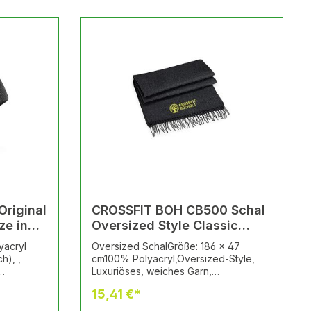
riginal
CROSSFIT BOH CB500 Schal
ncl.
Oversized Style Classic
Woven Scarf incl. Logo
yacryl
Oversized SchalGröße: 186 x 47
h), ,
cm100% Polyacryl,Oversized-Style,
Luxuriöses, weiches Garn,
r optimale
Fransenbesatz, 1-farbig, Pflegehinweis
15,41 €*
iv
Handwäscheincl. Logo eingestickt
Motiv CROSSFIT