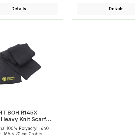
-zeilig Original ohne
Details
Details
IT BOH R145X
 Heavy Knit Scarf
l. Logo
hal 100% Polyacryl , 640
ickt
: 165 x 20 cm Grober