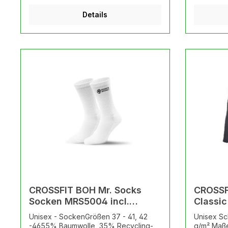
Doppelwandkonstruktion bleibt Heißes
BOCHOLT 2
Details
lange heiß und Kaltes lange kalt. incl.
Slogan
Logodruck Motiv CROSSFIT
CROSSFIT BOH Mr. Socks
CROSSF
Socken MRS5004 incl.
Classic
Logodruck Sulbi
Strickware inc
Unisex - SockenGrößen 37 - 41, 42
Unisex Sc
eingest
-4655% Baumwolle, 35% Recycling-
g/m² Maße