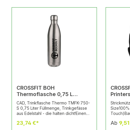
CROSSFIT BOH
CROSSF
Thermoflasche 0,75 L
Printer
TRINKFLASCHE Thermo incl.
incl. L
CAD, Trinkflasche Thermo TMFK-750-
Strickmüt
Logo
S 0,75 Liter Füllmenge, Trinkgefässe
Size100% 
aus Edelstahl - die halten dicht!Einen
Touch)Bau
besonders heißen Trinkgenuss bietet
cm) für V
23,74 €*
Ab
9,51
diese bedruckbare Thermoflasche für
Strickincl
Sport,Freizeit oder Büro.
Crossfit #40065318 Design CROSS FIT